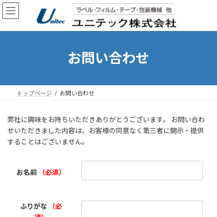
コ
ナ
ン
ビ
テ
ゲ
ン
ー
ツ
シ
へ
ョ
お問い合わせ
ス
ン
キ
に
ッ
移
プ
動
トップページ
お問い合わせ
弊社に興味をお持ちいただきありがとうございます。 お問い合わ
せいただきました内容は、お客様の同意なく第三者に開示・提供
することはございません。
お名前
（必須）
ふりがな
（必